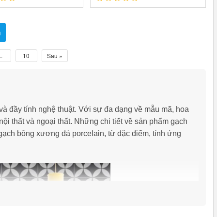
m
..
10
Sau »
tế và đầy tính nghệ thuật. Với sự đa dạng về mẫu mã, hoa
ội thất và ngoại thất. Những chi tiết về sản phẩm gạch
 gạch bông xương đá porcelain, từ đặc điểm, tính ứng