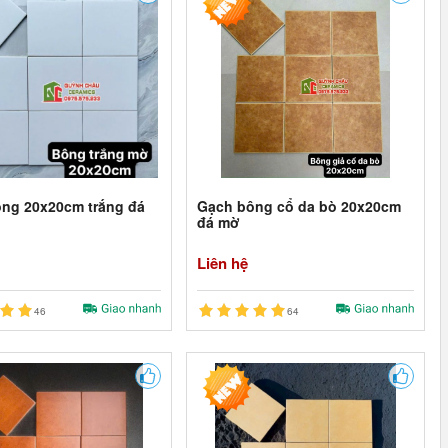
ng 20x20cm trắng đá
Gạch bông cổ da bò 20x20cm
đá mờ
Liên hệ
46
64