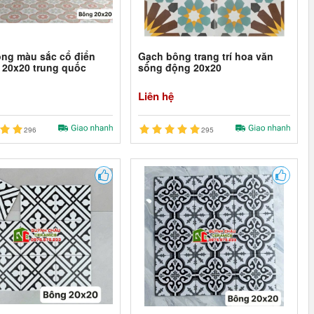
ng màu sắc cổ điển
Gạch bông trang trí hoa văn
 20x20 trung quốc
sống động 20x20
Liên hệ
296
295