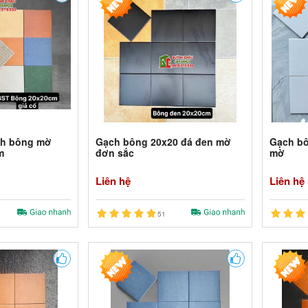
ch bông mờ
Gạch bông 20x20 đá đen mờ
Gạch bô
m
đơn sắc
mờ
Liên hệ
Liên hệ
51