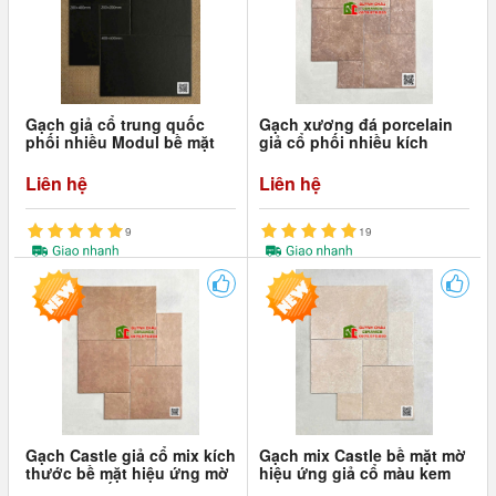
Gạch giả cổ trung quốc
Gạch xương đá porcelain
phối nhiều Modul bề mặt
giả cổ phối nhiều kích
màu đen
thước màu nâu mờ hiệu
ứng
Liên hệ
Liên hệ
9
19
Gạch Castle giả cổ mix kích
Gạch mix Castle bề mặt mờ
thước bề mặt hiệu ứng mờ
hiệu ứng giả cổ màu kem
màu nâu đất
vàng cát