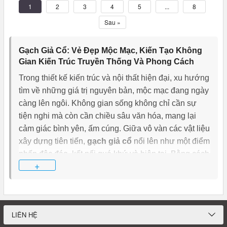
1
2
3
4
5
...
8
Sau »
Gạch Giả Cổ: Vẻ Đẹp Mộc Mạc, Kiến Tạo Không
Gian Kiến Trúc Truyền Thống Và Phong Cách
Trong thiết kế kiến trúc và nội thất hiện đại, xu hướng
tìm về những giá trị nguyên bản, mộc mạc đang ngày
càng lên ngôi. Không gian sống không chỉ cần sự
tiện nghi mà còn cần chiều sâu văn hóa, mang lại
cảm giác bình yên, ấm cúng. Giữa vô vàn các vật liệu
xây dựng tiên tiến,
gạch giả cổ
nổi lên như một điểm
nhấn độc đáo, kết nối quá khứ và hiện tại. Bằng cách
+
tái hiện lại vẻ đẹp thô mộc, nhuốm màu thời gian của
những viên gạch xưa cũ, gạch giả cổ mang đến một
luồng gió mới, kiến tạo nên những công trình kiến
trúc đậm chất truyền thống nhưng không kém phần
LIÊN HỆ
phong cách, tối giản. Bài viết này
Trung Tâm Gạch