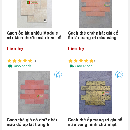
Gạch ốp lát nhiều Module
Gạch thẻ chữ nhật giả cổ
mix kích thước màu kem cổ
ốp lát trang trí màu vàng
điển men hiệu ứng
cam
Liên hệ
Liên hệ
34
25
Gạch thẻ giả cổ chữ nhật
Gạch thẻ ốp trang trí giả cổ
màu đỏ ốp lát trang trí
màu vàng hình chữ nhật