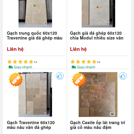
Gạch trung quốc 60x120
Gạch giả đá ghép 60x120
Travertine giả đá ghép màu
chia Modul nhiều size vân
vàng be
đá Travertine mờ
Liên hệ
Liên hệ
44
44
Gạch Travertine 60x120
Gạch Castle ốp lát trang trí
màu nâu vân đá ghép
giả cổ màu nâu đậm
Modul mix size