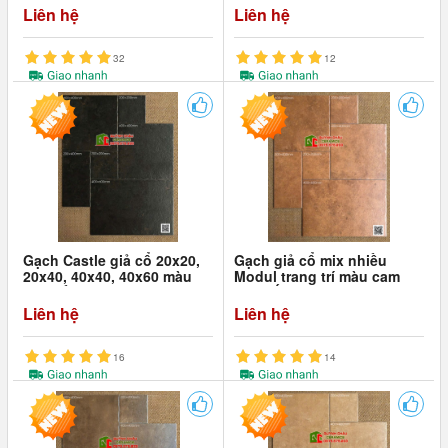
Liên hệ
Liên hệ
32
12
Gạch Castle giả cổ 20x20,
Gạch giả cổ mix nhiều
20x40, 40x40, 40x60 màu
Modul trang trí màu cam
đen trầm
nâu đất
Liên hệ
Liên hệ
16
14