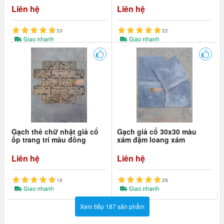
Liên hệ
Liên hệ
33
22
Gạch thẻ chữ nhật giả cổ
Gạch giả cổ 30x30 màu
ốp trang trí màu đồng
xám đậm loang xám
Liên hệ
Liên hệ
18
28
Xem tiếp 187 sản phẩm