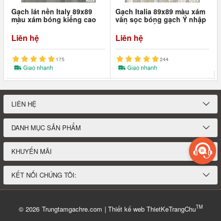
Gạch lát nền Italy 89x89
Gạch Italia 89x89 màu xám
màu xám bóng kiếng cao
vân sọc bóng gạch Ý nhập
cấp
khẩu cao cấp
Liên hệ
Liên hệ
175
244
LIÊN HỆ
DANH MỤC SẢN PHẨM
KHUYẾN MÃI
KẾT NỐI CHÚNG TÔI:
TM
© 2026
Trungtamgachre.com
|
Thiết kế web
ThietKeTrangChu