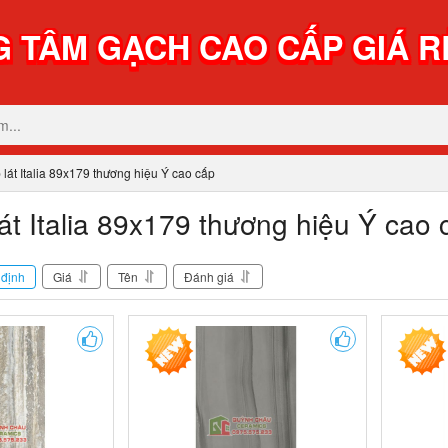
 TÂM GẠCH CAO CẤP GIÁ R
lát Italia 89x179 thương hiệu Ý cao cấp
át Italia 89x179 thương hiệu Ý cao 
định
Giá
Tên
Đánh giá