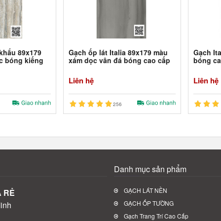
 khẩu 89x179
Gạch ốp lát Italia 89x179 màu
Gạch It
c bóng kiếng
xám dọc vân đá bóng cao cấp
bóng ca
Liên hệ
Liên hệ
256
Danh mục sản phẩm
GẠCH LÁT NỀN
Á RẺ
GẠCH ỐP TƯỜNG
inh
Gạch Trang Trí Cao Cấp