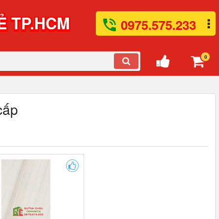
Ẻ TP.HCM
0975.575.233
0
cấp