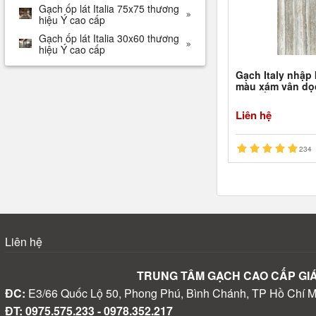
Gạch ốp lát Italia 75x75 thương
hiệu Ý cao cấp
Gạch ốp lát Italia 30x60 thương
hiệu Ý cao cấp
Gạch Italy nhập
màu xám vân dọ
cao cấp
Liên hệ
234
Liên hệ
TRUNG TÂM GẠCH CAO CẤP GI
ĐC:
E3/66 Quốc Lộ 50, Phong Phú, Bình Chánh, TP Hồ Chí M
ĐT: 0975.575.233 - 0978.352.217