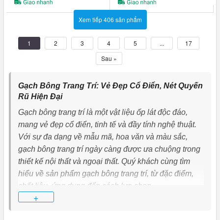
Xem tiếp 406 sản phẩm
1
2
3
4
5
...
17
Sau »
Gạch Bông Trang Trí: Vẻ Đẹp Cổ Điển, Nét Quyến
Rũ Hiện Đại
Gạch bông trang trí là một vật liệu ốp lát độc đáo,
mang vẻ đẹp cổ điển, tinh tế và đầy tính nghệ thuật.
Với sự đa dạng về mẫu mã, hoa văn và màu sắc,
gạch bông trang trí ngày càng được ưa chuộng trong
thiết kế nội thất và ngoại thất. Quý khách cùng tìm
hiểu về sản phẩm gạch bông trang trí, từ đặc điểm,
chất liệu, ứng dụng đến cách lựa chọn.
+