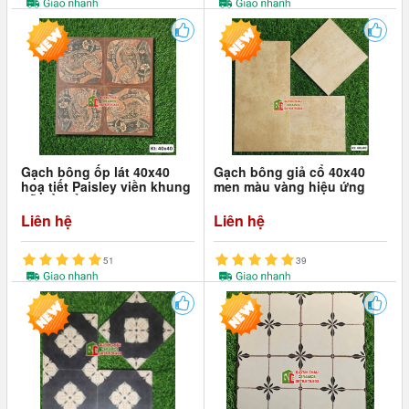
Gạch bông ốp lát 40x40
Gạch bông giả cổ 40x40
hoạ tiết Paisley viền khung
men màu vàng hiệu ứng
gỗ cổ điển
Liên hệ
Liên hệ
51
39